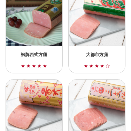
枫牌西式方腿
大都市方腿